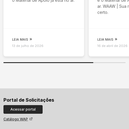
o Material de Apoio já está no ar.
e o Material de 
ar. WAAW | Sua r
certo.
LEIA MAIS
LEIA MAIS
13 de julho de 2026
16 de abril de 2026
Portal de Solicitações
Acessar portal
Catálogo WAP